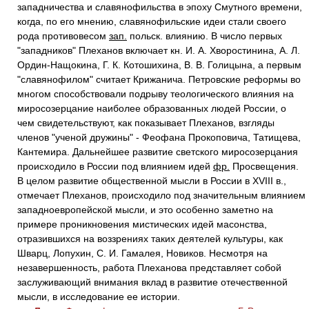
западничества и славянофильства в эпоху Смутного времени,
когда, по его мнению, славянофильские идеи стали своего
рода противовесом
зап.
польск. влиянию. В число первых
"западников" Плеханов включает кн. И. А. Хворостинина, А. Л.
Ордин-Нащокина, Г. К. Котошихина, В. В. Голицына, а первым
"славянофилом" считает Крижанича. Петровские реформы во
многом способствовали подрыву теологического влияния на
миросозерцание наиболее образованных людей России, о
чем свидетельствуют, как показывает Плеханов, взгляды
членов "ученой дружины" - Феофана Прокоповича, Татищева,
Кантемира. Дальнейшее развитие светского миросозерцания
происходило в России под влиянием идей
фр.
Просвещения.
В целом развитие общественной мысли в России в XVIII в.,
отмечает Плеханов, происходило под значительным влиянием
западноевропейской мысли, и это особенно заметно на
примере проникновения мистических идей масонства,
отразившихся на воззрениях таких деятелей культуры, как
Шварц, Лопухин, С. И. Гамалея, Новиков. Несмотря на
незавершенность, работа Плеханова представляет собой
заслуживающий внимания вклад в развитие отечественной
мысли, в исследование ее истории.