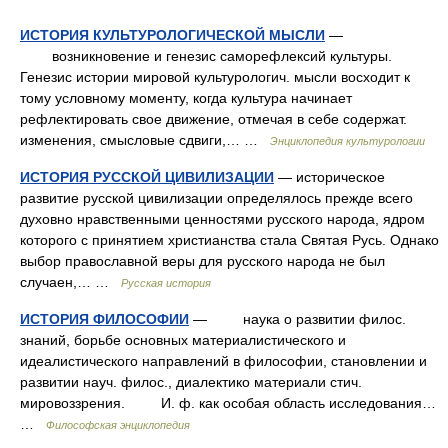
ИСТОРИЯ КУЛЬТУРОЛОГИЧЕСКОЙ МЫСЛИ
—
возникновение и генезис саморефлексий культуры.
Генезис истории мировой культурологич. мысли восходит к
тому условному моменту, когда культура начинает
рефлектировать свое движение, отмечая в себе содержат.
изменения, смысловые сдвиги,… …
Энциклопедия культурологии
ИСТОРИЯ РУССКОЙ ЦИВИЛИЗАЦИИ
— историческое
развитие русской цивилизации определялось прежде всего
духовно нравственными ценностями русского народа, ядром
которого с принятием христианства стала Святая Русь. Однако
выбор православной веры для русского народа не был
случаен,… …
Русская история
ИСТОРИЯ ФИЛОСОФИИ
— наука о развитии филос.
знаний, борьбе основных материалистического и
идеалистического направлений в философии, становлении и
развитии науч. филос., диалектико материали стич.
мировоззрения. И. ф. как особая область исследования…
…
Философская энциклопедия