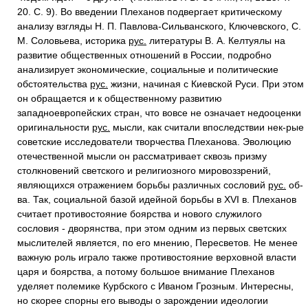
20. С. 9). Во введении Плеханов подвергает критическому
анализу взгляды Н. П. Павлова-Сильванского, Ключевского, С.
М. Соловьева, историка
рус.
литературы В. А. Келтуялы на
развитие общественных отношений в России, подробно
анализирует экономические, социальные и политические
обстоятельства
рус.
жизни, начиная с Киевской Руси. При этом
он обращается и к общественному развитию
западноевропейских стран, что вовсе не означает недооценки
оригинальности
рус.
мысли, как считали впоследствии нек-рые
советские исследователи творчества Плеханова. Эволюцию
отечественной мысли он рассматривает сквозь призму
столкновений светского и религиозного мировоззрений,
являющихся отражением борьбы различных сословий
рус.
об-
ва. Так, социальной базой идейной борьбы в XVI в. Плеханов
считает противостояние боярства и нового служилого
сословия - дворянства, при этом одним из первых светских
мыслителей является, по его мнению, Пересветов. Не менее
важную роль играло также противостояние верховной власти
царя и боярства, а потому большое внимание Плеханов
уделяет полемике Курбского с Иваном Грозным. Интересны,
но скорее спорны его выводы о зарождении идеологии