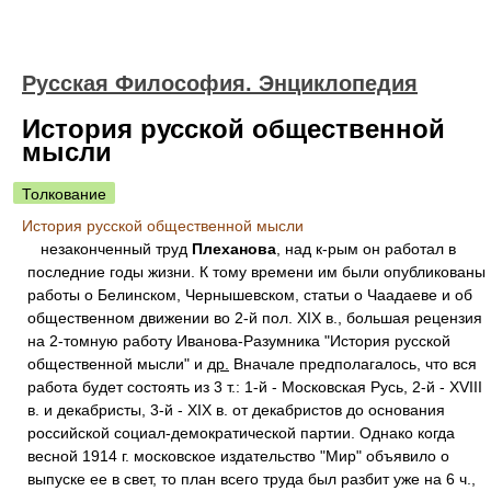
Русская Философия. Энциклопедия
История русской общественной
мысли
Толкование
История русской общественной мысли
незаконченный труд
Плеханова
, над к-рым он работал в
последние годы жизни. К тому времени им были опубликованы
работы о Белинском, Чернышевском, статьи о Чаадаеве и об
общественном движении во 2-й пол. XIX в., большая рецензия
на 2-томную работу Иванова-Разумника "История русской
общественной мысли" и
др.
Вначале предполагалось, что вся
работа будет состоять из 3 т.: 1-й - Московская Русь, 2-й - XVIII
в. и декабристы, 3-й - XIX в. от декабристов до основания
российской социал-демократической партии. Однако когда
весной 1914 г. московское издательство "Мир" объявило о
выпуске ее в свет, то план всего труда был разбит уже на 6 ч.,