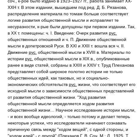
соч., к-рое было издано в 1923–1927 гг., работа занимает ХХ-
ХХН т. В этом издании, вышедшем под ред. Д. Б. Рязанова,
распределение материала по томам больше соответствует
логике развития общественной мысли и исправляет те
несуразности, к-рые были допущены при первом издании. Так,
в XX т. помещены: ч. I. Введение: Очерк развития
рус.
общественных отношений и ч. П. Движение общественной
мысли в допетровской Руси. В XXI и XXII т. вошла вся ч. II.
Движение
рус.
общественной мысли в XVIII в. Материалы по
истории
рус.
общественной мысли в XIX в., опубликованные
ранее в виде статей, собраны в XXIII и XXIV т. Труд Плеханова
представляет собой широкое полотно истории не только
общественных идей, как таковых, но и социально-
экономических обстоятельств
рус.
жизни, что соответствует его
исходной мысли о зависимости общественных представлений
от развития общественной жизни. "Ход развития
общественной мысли определяется ходом развития
общественной жизни… Научное исследование истории мысли,
- и всех вообще идеологий, - только потому и делает теперь
некоторые успехи, что исследователи начинают сознавать
причинную связь между "ходом вещей", с одной стороны, и
"ходом идей" - с другой" (Плеханов Г. В. Соч. М.; Л., 1925. Т.