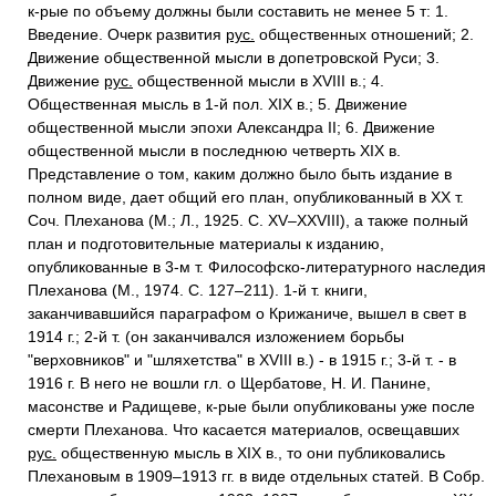
к-рые по объему должны были составить не менее 5 т: 1.
Введение. Очерк развития
рус.
общественных отношений; 2.
Движение общественной мысли в допетровской Руси; 3.
Движение
рус.
общественной мысли в XVIII в.; 4.
Общественная мысль в 1-й пол. XIX в.; 5. Движение
общественной мысли эпохи Александра II; 6. Движение
общественной мысли в последнюю четверть XIX в.
Представление о том, каким должно было быть издание в
полном виде, дает общий его план, опубликованный в XX т.
Соч. Плеханова (М.; Л., 1925. С. XV–XXVIII), а также полный
план и подготовительные материалы к изданию,
опубликованные в 3-м т. Философско-литературного наследия
Плеханова (М., 1974. С. 127–211). 1-й т. книги,
заканчивавшийся параграфом о Крижаниче, вышел в свет в
1914 г.; 2-й т. (он заканчивался изложением борьбы
"верховников" и "шляхетства" в XVIII в.) - в 1915 г.; 3-й т. - в
1916 г. В него не вошли гл. о Щербатове, Н. И. Панине,
масонстве и Радищеве, к-рые были опубликованы уже после
смерти Плеханова. Что касается материалов, освещавших
рус.
общественную мысль в XIX в., то они публиковались
Плехановым в 1909–1913 гг. в виде отдельных статей. В Собр.