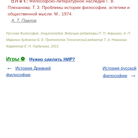
◘
Л и т.:
Философско-литературное наследие Г. В.
Плеханова. Т. 3. Проблемы истории философии, эстетики и
общественной мысли. М., 1974.
А. Т. Павлов
Русская Философия. Энциклопедия
.
Ведущие редакторы П. П. Апрышко, А. П.
Маринин Художник Б. Б. Протопопов Технический редактор Т. А. Новикова
Корректор Е. Н. Горбунова
.
2015
.
Игры ⚽
Нужно сделать НИР?
История Древней
История русской
философии
философии